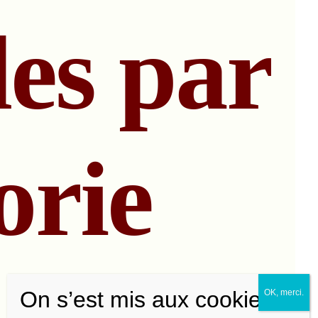
les par
orie