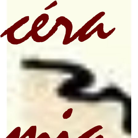
céra
miq