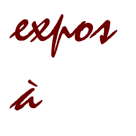
expos
à