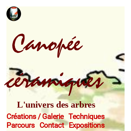
Aller
au
contenu
Canopée
céramiques
L'univers des arbres
Créations / Galerie
Techniques
Parcours
Contact
Expositions