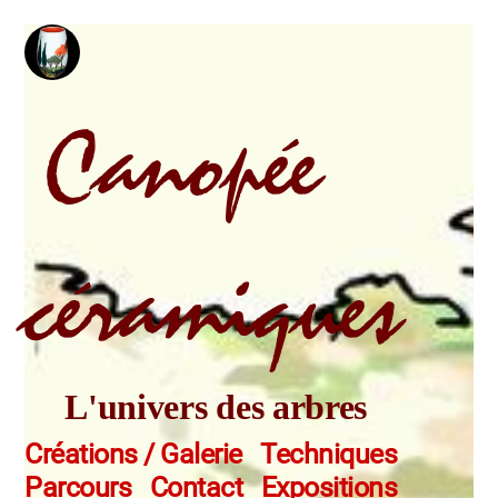
Aller
au
contenu
Canopée
céramiques
L'univers des arbres
Créations / Galerie
Techniques
Parcours
Contact
Expositions